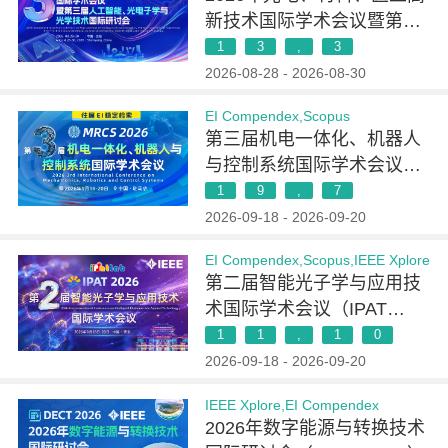
新技术国际学术会议暨第三
届人工智能、光电子学与光
1
3
,
3
学技术国际研讨会（AIOT
2026-08-28 - 2026-08-30
2026）
EI Compendex,Scopus
第三届机电一体化、机器人
与控制系统国际学术会议
(MRCS 2026)
1
9
,
7
2026-09-18 - 2026-09-20
EI Compendex,Scopus,IEEE Xplore
第二届智能光子学与应用技
术国际学术会议（IPAT
2026）
1
1
,
1
0
2026-09-18 - 2026-09-20
IEEE Xplore,EI Compendex
2026年数字能源与转换技术