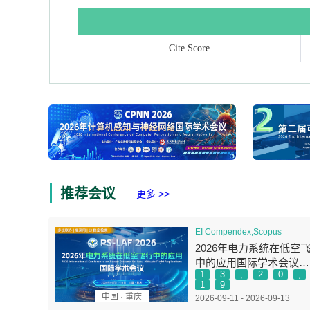
Cite Score
推荐会议
更多 >>
EI Compendex,Scopus
2026年电力系统在低空
中的应用国际学术会议
1
3
,
2
0
,
（PSLAF 2026）
1
9
中国 · 重庆
2026-09-11 - 2026-09-13