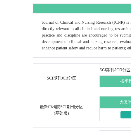
Journal of Clinical and Nursing Research (JCNR) is 
directly relevant to all clinical and nursing researc
practice and discipline are encouraged to be submit
development of clinical and nursing research, evaluat
enhance patient safety and reduce harm to patients; eth
SCI期刊JCR分
SCI期刊JCR分区
按学
大类
最新中科院SCI期刊分区
(基础版)