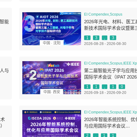
EI Compendex,Scopus
智能
2026年光电、材料、医工
新技术国际学术会议暨第
人工智能、光电子学与光
1
3
,
3
术国际研讨会（AIOT 202
中国 · 沈阳
2026-08-28 - 2026-08-30
EI Compendex,Scopus,IEEE Xp
人与
第二届智能光子学与应用
国际学术会议（IPAT 202
1
1
,
1
0
中国· 西安
2026-09-18 - 2026-09-20
EI Compendex,Scopus,IEEE Xp
技术
2026年智能系统控制、优
6）
与应用国际学术会议
（ISCOA 2026）
2
,
1
1