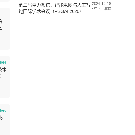
2026-12-18
第二届电力系统、智能电网与人工智
• 中国 · 北京
能国际学术会议（PSGAI 2026）
高
三届
学技
6）
lore
技术
6）
lore
化