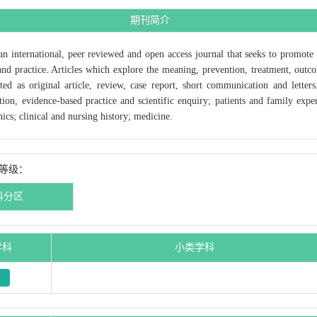
期刊简介
an international, peer reviewed and open access journal that seeks to promo
h and practice. Articles which explore the meaning, prevention, treatment, out
ted as original article, review, case report, short communication and letters
ion, evidence-based practice and scientific enquiry; patients and family exper
ics; clinical and nursing history; medicine.
区等级：
科分区
学科
小类学科