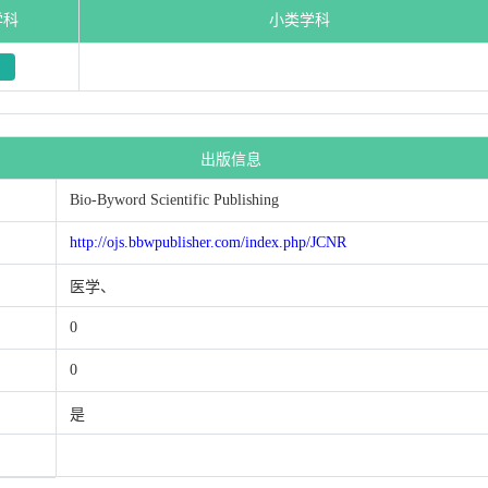
学科
小类学科
出版信息
Bio-Byword Scientific Publishing
http://ojs.bbwpublisher.com/index.php/JCNR
医学、
0
0
是