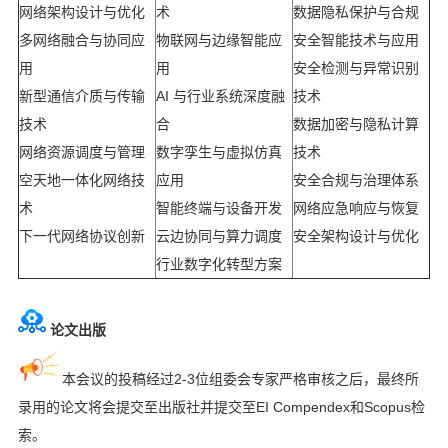
网络架构设计与优化
术
数据隐私保护与合规
多网络融合与协同应
物联网与边缘智能应
安全智能技术与应用
用
用
安全检测与异常识别
新型通信介质与传输
AI 与行业系统深度融
技术
技术
合
数据加密与隐私计算
网络资源调度与管理
数字孪生与虚拟仿真
技术
空天地一体化网络技
应用
安全合规与治理体系
术
智能终端与设备开发
网络应急响应与恢复
下一代网络协议创新
云边协同与算力调度
安全架构设计与优化
行业数字化转型方案
论文出版
本会议的投稿经过
2-3
位组委会专家严格审核之后，最终所
录用的论文将会提交至出版社并提交至
EI Compendex
和
Scopus
检
索。