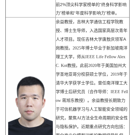
前2%顶尖科学家榜单的“终身科学影响
力”榜单和“年度科学影响力”榜单。
余益教授，吉林大学通信工程学院教
授、博士生导师，入选国家高层次青年
A
人才项目。现任吉林大学唐敖庆领军
岗教授。
2025
年博士毕业于新加坡南洋
理工大学，师从
IEEE Life Fellow Alex
C. Kot
教授。此前
2020
年于美国加州大
学圣地亚哥分校获硕士学位，
2019
年于
清华大学获学士学位。曾任南洋理工大
学博士后研究员（合作导师：
IEEE Fell
ow
蒋旭东教授）。余益教授长期致力
于可信机器学习与人工智能安全领域的
研究，聚焦
AI
方法全生命周期的安全性
与隐私保护。近期重点研究方向包括：