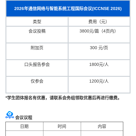
2026
年通信网络与智能系统工程国际会议
(ICCNSE 2026)
类型
费用（元）
会议投稿
3800
元
/
篇（
4
页内）
附加页
300
元
/
页
口头报告参会
1800
元
/
人
仅参会
1200
元
/
人
*学生团体报名有优惠，请联系会务组领取优惠后再进行缴费。
会议议程
日期
时间
内容