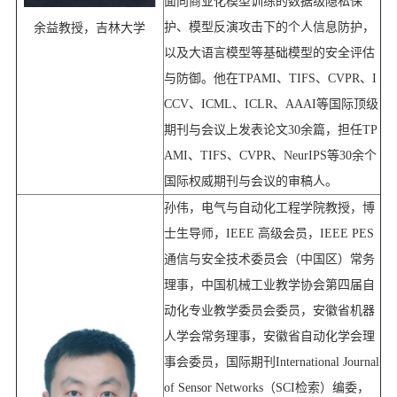
面向商业化模型训练的数据级隐私保
余益教授，吉林大学
护、模型反演攻击下的个人信息防护，
以及大语言模型等基础模型的安全评估
与防御。他在
TPAMI
、
TIFS
、
CVPR
、
I
CCV
、
ICML
、
ICLR
、
AAAI
等国际顶级
期刊与会议上发表论文
30
余篇，担任
TP
AMI
、
TIFS
、
CVPR
、
NeurIPS
等
30
余个
国际权威期刊与会议的审稿人。
孙伟，电气与自动化工程学院教授，博
士生导师，
IEEE
高级会员，
IEEE PES
通信与安全技术委员会（中国区）常务
理事，中国机械工业教学协会第四届自
动化专业教学委员会委员，安徽省机器
人学会常务理事，安徽省自动化学会理
事会委员，国际期刊
International Journal
of Sensor Networks
（
SCI
检索）编委，