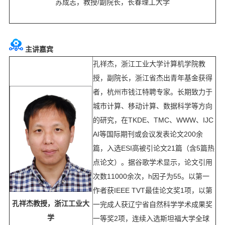
苏成志，教授/副院长，长春理工大学
主讲嘉宾
孔祥杰，浙江工业大学计算机学院教
授，副院长，浙江省杰出青年基金获得
者，杭州市钱江特聘专家。长期致力于
城市计算、移动计算、数据科学等方向
的研究，在TKDE、TMC、WWW、IJC
AI等国际期刊或会议发表论文200余
篇，入选ESI高被引论文21篇（含5篇热
点论文）。据谷歌学术显示，论文引用
次数11000余次，h因子为55。以第一
作者获IEEE TVT最佳论文奖1项，以第
孔祥杰教授，浙江工业大
一完成人获辽宁省自然科学学术成果奖
学
一等奖2项，连续入选斯坦福大学全球