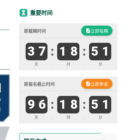
重要时间
距截稿时间
立即投稿
3
7
:
1
8
:
5
1
天
:
时
:
分
距报名截止时间
立即参会
s
9
6
:
1
8
:
5
1
日
天
:
时
:
分