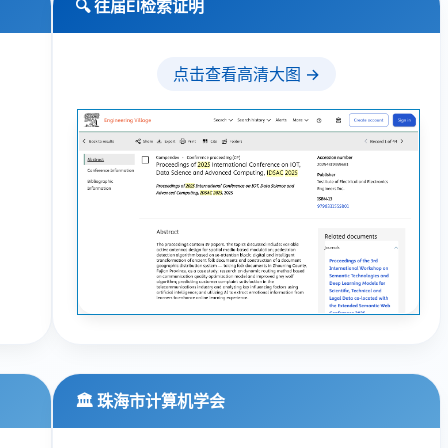
🔍 往届EI检索证明
点击查看高清大图 →
🏛️ 珠海市计算机学会