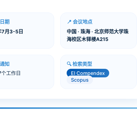
议日期
📍 会议地点
年7月3-5日
中国 · 珠海 · 北京师范大学珠
海校区木铎楼A215
用通知
🔍 检索类型
7个工作日
EI Compendex
Scopus