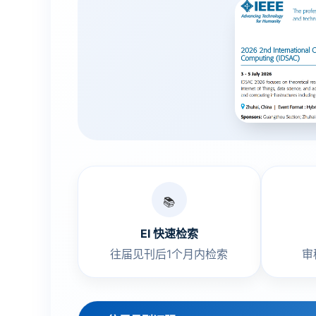
📚
EI 快速检索
往届见刊后1个月内检索
审