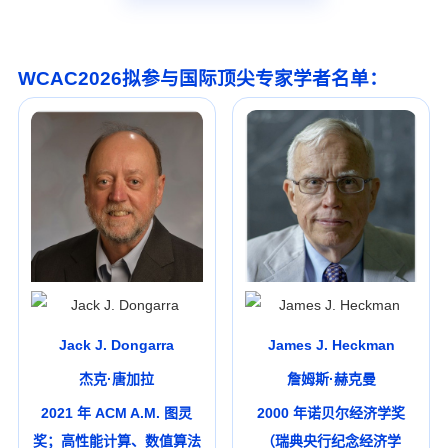
WCAC2026拟参与国际顶尖专家学者名单：
Jack J. Dongarra
James J. Heckman
杰克·唐加拉
詹姆斯·赫克曼
2021 年 ACM A.M. 图灵
2000 年诺贝尔经济学奖
奖；高性能计算
、数值算法
（瑞典央行纪念经济学