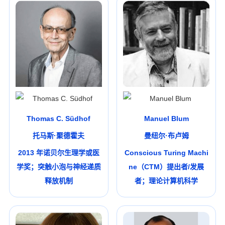
Thomas C. Südhof
Manuel Blum
托马斯·聚德霍夫
曼纽尔·布卢姆
2013 年诺贝尔生理学或医
Conscious Turing Machi
学奖；突触小泡与神经递质
ne（CTM）提出者/发展
释放机制
者；理论计算机科学