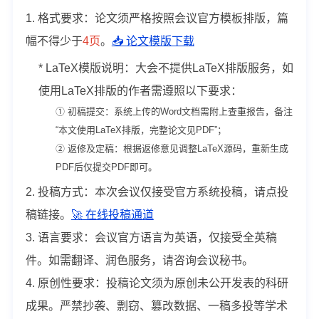
1. 格式要求：论文须严格按照会议官方模板排版，篇
幅不得少于
4页
。
📥 论文模版下载
* LaTeX模版说明：大会不提供LaTeX排版服务，如
使用LaTeX排版的作者需遵照以下要求：
① 初稿提交：系统上传的Word文档需附上查重报告，备注
“本文使用LaTeX排版，完整论文见PDF”；
② 返修及定稿：根据返修意见调整LaTeX源码，重新生成
PDF后仅提交PDF即可。
2. 投稿方式：本次会议仅接受官方系统投稿，请点投
稿链接。
🚀 在线投稿通道
3. 语言要求：会议官方语言为英语，仅接受全英稿
件。如需翻译、润色服务，请咨询会议秘书。
4. 原创性要求：投稿论文须为原创未公开发表的科研
成果。严禁抄袭、剽窃、篡改数据、一稿多投等学术