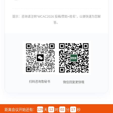
提示：咨询请注明“WCAC2026 投稿/赞助+姓名”，以便快速为您解
答。
扫码咨询詹秘书
微信回复更快哦
129
12
02
15
距离会议开始还有：
天
时
分
秒