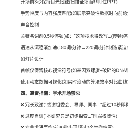
开场前3秒保持目光接触(扫描全场而非盯住PPT)
手势幅度与内容强度匹配(如展示突破性数据时向前跨
声音控制
关键名词前0.5秒停顿(如："这项技术将改写...(停顿)
语速从沉稳渐加速(180词/分钟→220词/分钟制造紧迫
幻灯片设计
首帧仅保留核心视觉符号(如基因双螺旋+破碎的DNA
使用动态数据可视化(如实时滚动的算法效率对比曲线
四、避雷指南：学术开场禁忌
❌ 冗长致谢("感谢组委会、导师、同事..."超过10秒即
❌ 过度自谦("本研究只是初步探索..."削弱权威性)
❌ 专业术语轰炸(前30秒出现超过2个生僻缩写)