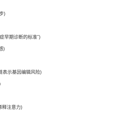
步)
癌症早期诊断的标准")
感)
链表示基因编辑风险)
)
稀释注意力)