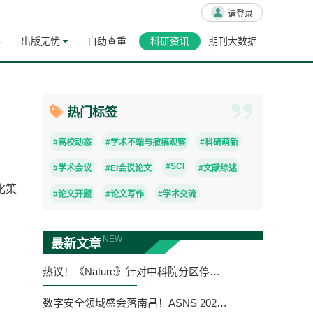
请登录
导
出版无忧
自助查重
科研资讯
期刊大数据
热门标签
#高校动态
#学术不端与撤稿观察
#科研萌新
#SCI
#学术会议
#EI会议论文
#文献综述
化策
#论文开题
#论文写作
#学术交流
NEW
最新文章
热议！《Nature》针对中科院分区停更发表评论 ！
数字安全领域盛会落南昌！ASNS 2025 闭幕，RDLink 研发家协同护航学术成果转化