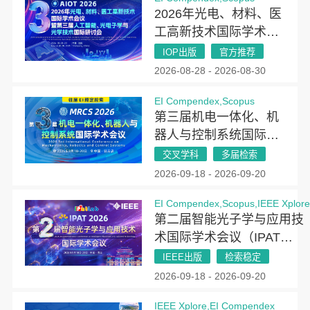
2026年光电、材料、医
工高新技术国际学术会
议暨第三届人工智能、
IOP出版
官方推荐
光电子学与光学技术国
2026-08-28 - 2026-08-30
际研讨会（AIOT
EI Compendex,Scopus
2026）
第三届机电一体化、机
器人与控制系统国际学
术会议(MRCS 2026)
交叉学科
多届检索
2026-09-18 - 2026-09-20
EI Compendex,Scopus,IEEE Xplor
第二届智能光子学与应用技
术国际学术会议（IPAT
2026）
IEEE出版
检索稳定
2026-09-18 - 2026-09-20
IEEE Xplore,EI Compendex