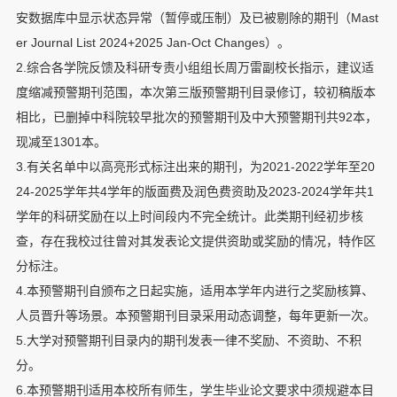
安数据库中显示状态异常（暂停或压制）及已被剔除的期刊（Mast
er Journal List 2024+2025 Jan-Oct Changes）。
2.综合各学院反馈及科研专责小组组长周万雷副校长指示，建议适
度缩减预警期刊范围，本次第三版预警期刊目录修订，较初稿版本
相比，已删掉中科院较早批次的预警期刊及中大预警期刊共92本，
现减至1301本。
3.有关名单中以高亮形式标注出来的期刊，为2021-2022学年至20
24-2025学年共4学年的版面费及润色费资助及2023-2024学年共1
学年的科研奖励在以上时间段内不完全统计。此类期刊经初步核
查，存在我校过往曾对其发表论文提供资助或奖励的情况，特作区
分标注。
4.本预警期刊自颁布之日起实施，适用本学年内进行之奖励核算、
人员晋升等场景。本预警期刊目录采用动态调整，每年更新一次。
5.大学对预警期刊目录内的期刊发表一律不奖励、不资助、不积
分。
6.本预警期刊适用本校所有师生，学生毕业论文要求中须规避本目