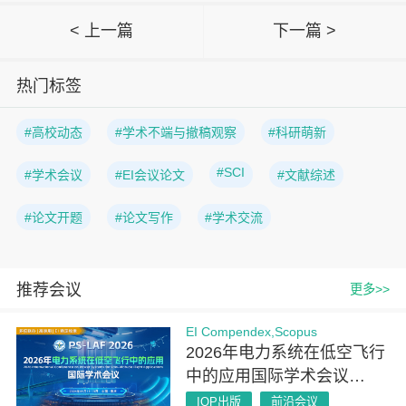
< 上一篇
下一篇 >
热门标签
#高校动态
#学术不端与撤稿观察
#科研萌新
#SCI
#学术会议
#EI会议论文
#文献综述
#论文开题
#论文写作
#学术交流
推荐会议
更多>>
EI Compendex,Scopus
2026年电力系统在低空飞行
中的应用国际学术会议
（PSLAF 2026）
IOP出版
前沿会议