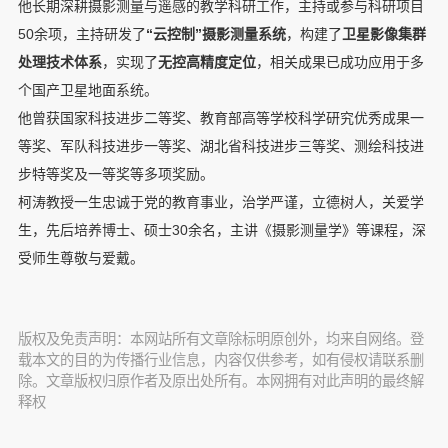
他长期深耕摄影测量与遥感的教学科研工作，主持或参与科研项目
50余项，主持研发了
“云控制”摄影测量系统
，构建了
卫星影像集群
处理技术体系
，实现了
无控高精度定位
，相关成果已成功应用于多
个国产卫星地面系统。
他曾获国家科技进步二等奖、教育部高等学校科学研究优秀成果一
等奖、军队科技进步一等奖、湖北省科技进步三等奖、测绘科技进
步特等奖及一等奖等多项奖励。
柯涛教授一生忠诚于党的教育事业，治学严谨，立德树人，关爱学
生，先后培养博士、硕士30余名，主讲《摄影测量学》等课程，深
受师生尊敬与爱戴。
版权及免责声明：本网站所有文章除标明原创外，均来自网络。登
载本文的目的为传播行业信息，内容仅供参考，如有侵权请联系删
除。文章版权归原作者及原出处所有。本网拥有对此声明的最终解
释权