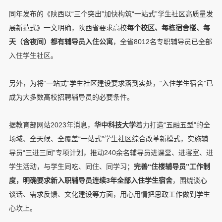
同年发布的《陕西以“三个突出”加快构筑“一站式”学生社区高质量发
展新范式》一文明确，陕西省要求高校
每个校区、每栋宿舍楼、每
天（含夜间）都有辅导员入住公寓
，全省8012名专职辅导员已全部
入住学生社区。
另外，为将“一站式”学生社区建设要求落到实处，“入住学生宿舍”已
成为大多数高校招聘辅导员的必要条件。
据教育部网站2023年消息，
华中科技大学
着力打造“五融五型”的全
场域、全天候、全覆盖“一站式”学生社区综合改革新模式，实施辅
导员“三进三同”专项计划，推动240余名辅导员进课堂、进寝室、进
学生活动，与学生同吃、同住、同学习；
完善“住楼辅导员”工作制
度，
明确要求新入职辅导员连续3年全部入住学生宿舍
，围绕谈心
谈话、需求反馈、文化建设等方面，用心用情把思政工作做到学生
心坎上。