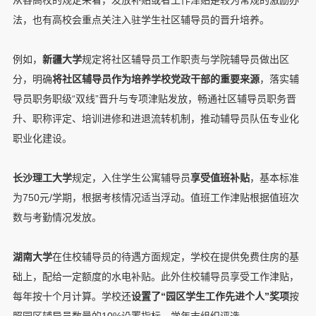
法，也有高校会重点关注入驻学生社区辅导员的晋升培养。
例如，
新疆大学
规定将社区辅导员工作职责与学院辅导员做出区
分，明确
将社区辅导员作为培养学校党政干部的重要来源
，落实辅
导员职务职级“双线”晋升与专项津贴发放，畅通社区辅导员职务晋
升、职称评定、培训进修和进退流转机制，推动辅导员队伍专业化
职业化建设。
长沙理工大学
规定，入住学生公寓辅导员
享受值班补贴
，基本标准
为750元/学期，根据考核情况适当浮动。值班工作津贴根据值班次
数与考勤情况发放。
湖南大学
在住校辅导员的待遇方面规定，学校在提供免费住房的基
础上，配给一定额度的水电补贴。此外住校辅导员享受工作津贴，
每年按十个月计算。学校还
设置了
“
园区学生工作先进个人”奖项
按
照园区辅导员数量的10%设置指标，学年末组织评选。