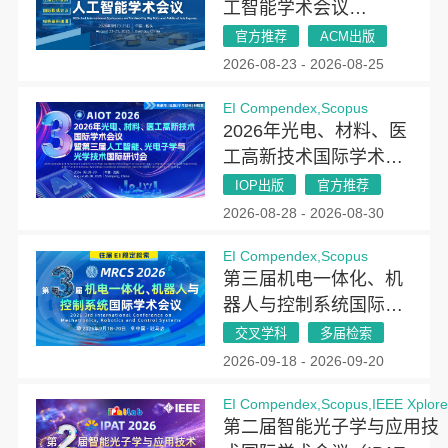
工智能学术会议
(ICTBAI 2026)
官方推荐
ACM出版
2026-08-23 - 2026-08-25
EI Compendex,Scopus
2026年光电、材料、医
工高新技术国际学术会
议暨第三届人工智能、
IOP出版
官方推荐
光电子学与光学技术国
2026-08-28 - 2026-08-30
际研讨会（AIOT
EI Compendex,Scopus
2026）
第三届机电一体化、机
器人与控制系统国际学
术会议(MRCS 2026)
交叉学科
多届检索
2026-09-18 - 2026-09-20
EI Compendex,Scopus,IEEE Xplor
第二届智能光子学与应用技