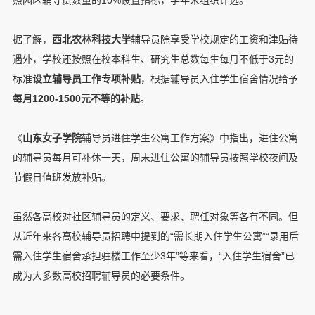
据了解，
西北农林科技大学
辅导员除享受学校规定的工资和津贴待
遇外，学校还按照在校本科生、研究生总数每生每月不低于3元的
标准
设立辅导员工作专项补贴
，根据辅导员入住学生宿舍情况给予
每月1200-1500元不等的补贴
。
《
山东女子学院
辅导员进住学生公寓工作方案》中指出，进住公寓
的辅导员每月可补休一天，周末进住公寓的辅导员按照学校夜间及
节假日值班发放补贴。
虽然各高校对社区辅导员的定义、要求、聘任对象等各有不同。但
从近年来各高校辅导员招聘中提到的“需长期入住学生公寓”“录用后
需入住学生宿舍承担驻楼工作至少3年”等来看，“入住学生宿舍”已
成为大多数高校招聘辅导员的必要条件。