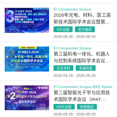
EI Compendex,Scopus
2026年光电、材料、医工高
新技术国际学术会议暨第三
届人工智能、光电子学与光
IOP出版
官方推荐
学技术国际研讨会（AIOT
2026-08-28 - 2026-08-30
2026）
EI Compendex,Scopus
第三届机电一体化、机器人
与控制系统国际学术会议
(MRCS 2026)
交叉学科
多届检索
2026-09-18 - 2026-09-20
EI Compendex,Scopus,IEEE Xplore
第二届智能光子学与应用技
术国际学术会议（IPAT
2026）
IEEE出版
检索稳定
2026-09-18 - 2026-09-20