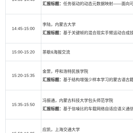
汇报标题：
任务驱动的动态元数据映射
——
面向
李陆，内蒙古大学
14:45-15:00
汇报标题：
基于关键帧的混合现实手臂运动合成
15:00-15:20
茶歇
&
海报交流
金罡，呼和浩特民族学院
15:20-15:35
汇报标题：
基于结构增强少样本学习的蒙古语古
冯振通，内蒙古科技大学包头师范学院
15:35-15:50
汇报标题：
基于信噪比的车载网络自适应语义通
应凯，上海交通大学