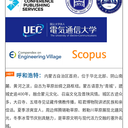
呼和浩特：
内蒙古自治区首府，位于华北北部、阴山南
麓、黄河之滨，自古为草原丝绸之路枢纽。蒙古语意为“青城”，建
城史逾400年，融合蒙元文化、召庙文化及晋陕风情。城区古迹众
多，大召寺、五塔寺见证藏传佛教传播，昭君博物院讲述民族和亲
佳话。夏季凉爽宜人，周边辉腾锡勒草原、敕勒川草原展现北疆风
光，冬季冰雪节庆别具魅力，是草原文明与现代活力交融的塞外名
城。