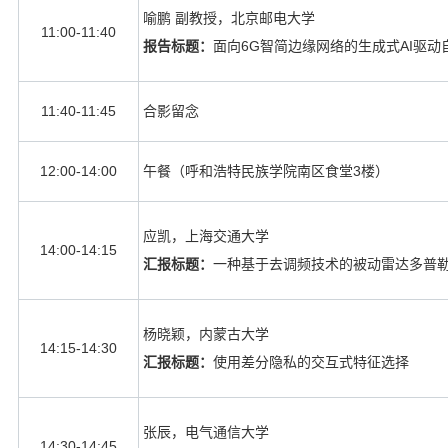
喻鹏 副教授，北京邮电大学
11:00-11:40
报告标题：
面向
6G
智简边缘网络的生成式
AI
驱动
11:40-11:45
合影留念
12:00-14:00
午餐（呼和浩特民族学院南区食堂
3
楼）
应凯，上海交通大学
14:00-14:15
汇报标题：
一种基于去调频技术的被动雷达多普
杨晓颖，内蒙古大学
14:15-14:30
汇报标题：
使用差分隐私的交互式特征选择
张辰，电气通信大学
14:30-14:45