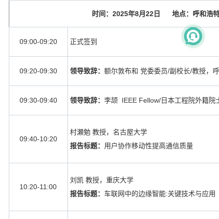
时间：
2025
年
8
月
22
日 地点：呼和浩特
09:00-09:20
正式签到
09:20-09:30
领导致辞：
额尔敦布和 党委委员
/
副校长
/
教授，
09:30-09:40
领导致辞：
李颉
IEEE Fellow/
日本工程院外籍院
村瀬勉 教授，名古屋大学
09:40-10:20
报告标题：
用户协作移动性提高通信质量
刘凯 教授，重庆大学
10:20-11:00
报告标题：
车联网中的边缘智能
:
关键技术与应用