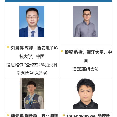
刘景伟 教授，西安电子科
殷锐 教授，浙江大学，中
技大学，中国
国
爱思唯尔 "全球前2％顶尖科
IEEE
高级会员
学家榜单"入选者
唐元锟 副教授，西北师范
zhuangkun wei 助理教