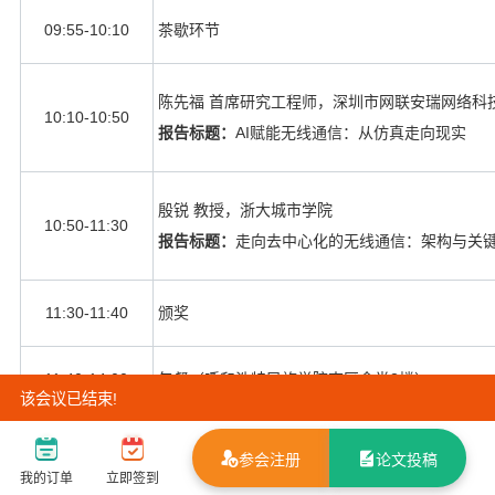
09:55-10:10
茶歇环节
陈先福 首席研究工程师，深圳市网联安瑞网络科
10:10-10:50
报告标题：
AI
赋能无线通信：从仿真走向现实
殷锐 教授，浙大城市学院
10:50-11:30
报告标题：
走向去中心化的无线通信：架构与关
11:30-11:40
颁奖
11:40-14:00
午餐（呼和浩特民族学院南区食堂
3
楼）
该会议已结束!
14:00-17:20
铸牢中华民族共同体意识教育馆参观
参会注册
论文投稿
我的订单
立即签到