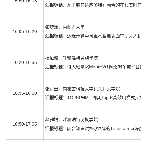
15:50-16:05
汇报标题：
基于域自适应多特征融合的在线实时
张梦潇，内蒙古大学
16:05-16:20
汇报标题：
边缘计算中可重构智能表面辅助无人
杨恒毅，呼和浩特民族学院
16:20-16:35
汇报标题：
引入轻量化
MobileViT
网络的车载平台
张新田，内蒙古科技大学包头师范学院
16:35-16:50
汇报标题：
TOPKPHM :
周期
Top-K
高效用模式挖
赵雅娟，呼和浩特民族学院
16:50-17:05
汇报标题：
融合知识赋权
Q
矩阵的
Transformer
深