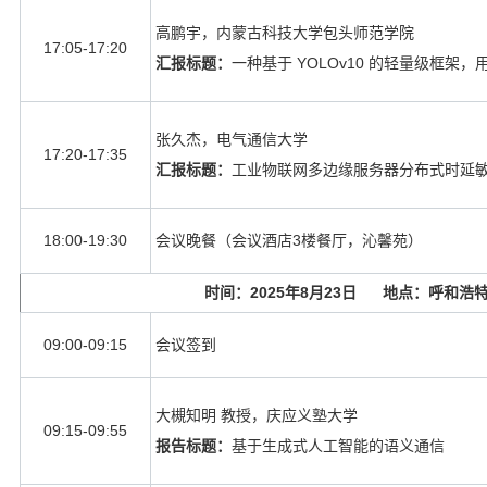
高鹏宇，内蒙古科技大学包头师范学院
17:05-17:20
汇报标题：
一种基于
YOLOv10
的轻量级框架，
张久杰，电气通信大学
17:20-17:35
汇报标题：
工业物联网多边缘服务器分布式时延
18:00-19:30
会议晚餐（会议酒店
3
楼餐厅，沁馨苑）
时间：
2025
年
8
月
23
日 地点：呼和浩特
09:00-09:15
会议签到
大槻知明 教授，庆应义塾大学
09:15-09:55
报告标题：
基于生成式人工智能的语义通信