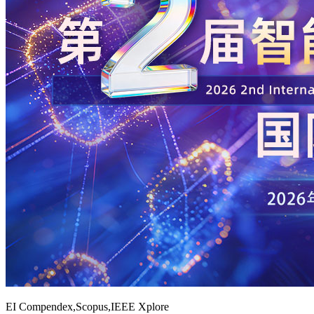
EI Compendex,Scopus,IEEE Xplore