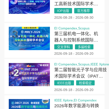
工高新技术国际学术会
议暨第三届人工智能、
IOP出版
官方推荐
光电子学与光学技术国
2026-08-28 - 2026-08-30
际研讨会（AIOT
EI Compendex,Scopus
2026）
第三届机电一体化、机
器人与控制系统国际学
术会议(MRCS 2026)
交叉学科
多届检索
2026-09-18 - 2026-09-20
EI Compendex,Scopus,IEEE Xplor
第二届智能光子学与应用技
术国际学术会议（IPAT
2026）
IEEE出版
检索稳定
2026-09-18 - 2026-09-20
IEEE Xplore,EI Compendex
2026年数字能源与转换