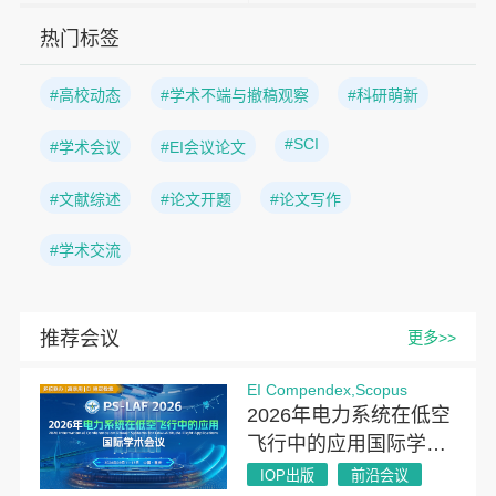
热门标签
#高校动态
#学术不端与撤稿观察
#科研萌新
#SCI
#学术会议
#EI会议论文
#文献综述
#论文开题
#论文写作
#学术交流
推荐会议
更多>>
EI Compendex,Scopus
2026年电力系统在低空
飞行中的应用国际学术
会议（PSLAF 2026）
IOP出版
前沿会议