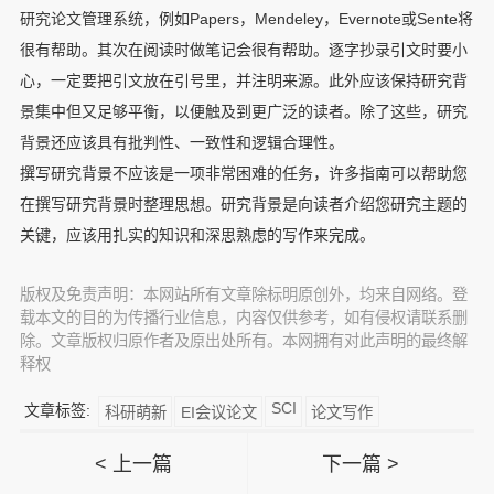
研究论文管理系统，例如Papers，Mendeley，Evernote或Sente将
很有帮助。其次在阅读时做笔记会很有帮助。逐字抄录引文时要小
心，一定要把引文放在引号里，并注明来源。此外应该保持研究背
景集中但又足够平衡，以便触及到更广泛的读者。除了这些，研究
背景还应该具有批判性、一致性和逻辑合理性。
撰写研究背景不应该是一项非常困难的任务，许多指南可以帮助您
在撰写研究背景时整理思想。研究背景是向读者介绍您研究主题的
关键，应该用扎实的知识和深思熟虑的写作来完成。
版权及免责声明：本网站所有文章除标明原创外，均来自网络。登
载本文的目的为传播行业信息，内容仅供参考，如有侵权请联系删
除。文章版权归原作者及原出处所有。本网拥有对此声明的最终解
释权
SCI
文章标签:
科研萌新
EI会议论文
论文写作
< 上一篇
下一篇 >