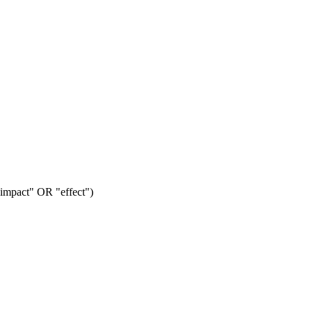
("impact" OR "effect")
。