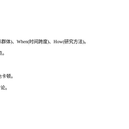
目标群体)、When(时间跨度)、How(研究方法)。
点。
免卡顿。
讨论。