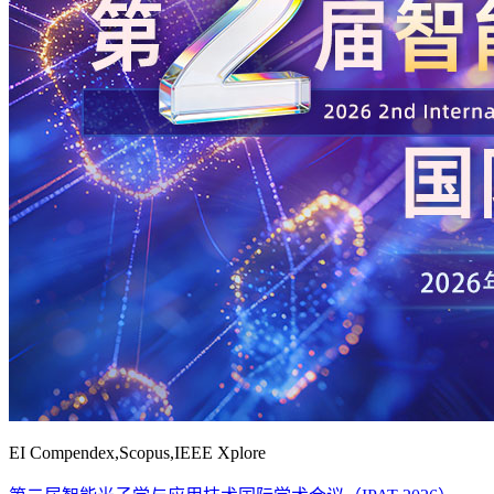
EI Compendex,Scopus,IEEE Xplore