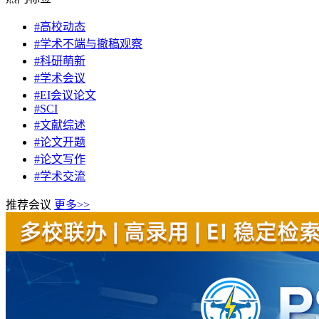
#高校动态
#学术不端与撤稿观察
#科研萌新
#学术会议
#EI会议论文
#SCI
#文献综述
#论文开题
#论文写作
#学术交流
推荐会议
更多>>