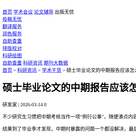
首页
学术会议
论文辅导
出版无忧
投稿无忧
翻译服务
润色服务
自助查重
排版校对
科研绘图
自助查重
科研资讯
期刊大数据
首页
>
科研资讯
>
学术干货
>
硕士毕业论文的中期报告应该怎
硕士毕业论文的中期报告应该
研发家
|
2026-03-14
0
不少研究生习惯把中期考核当作一项“例行公事”，随便凑点内
结果到了毕业季才发现，中期时暴露的问题一个都没解决，最