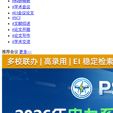
#科研萌新
#学术会议
#EI会议论文
#SCI
#文献综述
#论文开题
#论文写作
#学术交流
推荐会议
更多>>