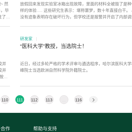
 然
放假回来发现实验室冰箱出现故障，里面的材料全被毁了是种
半，毕
样的体验..... 这些研究生表示：堪称噩梦，数十年直接白干。 尽管
住了毕
没有迹象表明存在破坏行为，但学校还是报警并开启了内部调
研发家
|
​“医科大学”教授，当选院士！
校并
近日，经过多轮严格的学术评审与遴选程序，哈尔滨医科大学
校并
峰院士当选欧洲自然科学院外籍院士。
按照
业学院
110
111
112
113
...
116
务合作
帮助与支持