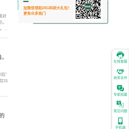
加微信领取20G科研大礼包！
更有众多热门
面对
巨。
年。相
溢，
在线客服
后”
商务合作
仅31
专家招募
常见问题
的
手机端