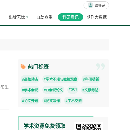
请登录
导
出版无忧
自助查重
科研资讯
期刊大数据
热门标签
#高校动态
#学术不端与撤稿观察
#科研萌新
#SCI
#学术会议
#EI会议论文
#文献综述
#论文开题
#论文写作
#学术交流
学术资源免费领取