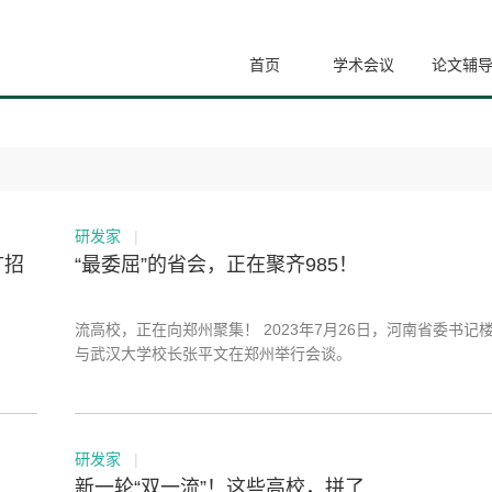
首页
学术会议
论文辅
研发家
|
扩招
“最委屈”的省会，正在聚齐985！
流高校，正在向郑州聚集！ 2023年7月26日，河南省委书记楼阳生
与武汉大学校长张平文在郑州举行会谈。
研发家
|
新一轮“双一流”！这些高校，拼了