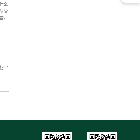
什么
查。
杨宝