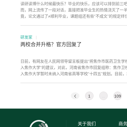
读研读博什么时候最快乐？毕业的快乐，应该可以排到前三吧~
而，网上流传了一段对话，直接把准毕业生的热情浇灭了一
竟，论文通过了≠顺利毕业，课题组还有些“不成文”的规定绊
业的脚步：
研发家
|
两校合并升格？官方回复了
日前，有网友在人民网领导留言板提出“将焦作市医药卫生学
入焦作大学”的建议，对此，河南省焦作市回复组称：焦作卫
入焦作大学暂时未纳入河南省高等学校“十四五”规划。目前，
省教育厅要求并结合实际，焦作市正在积极推进焦作医药职
设置工作。
1
...
109
关于我们
商