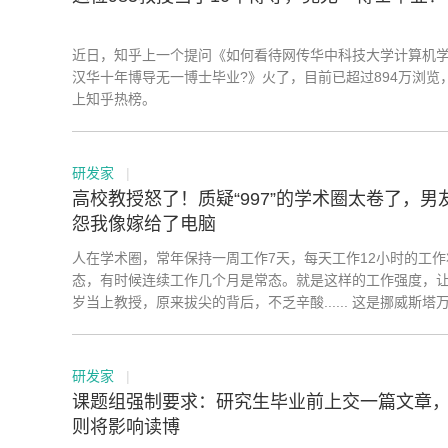
近日，知乎上一个提问《如何看待网传华中科技大学计算机
汉华十年博导无一博士毕业?》火了，目前已超过894万浏览
上知乎热榜。
研发家
|
高校教授怒了！质疑“997”的学术圈太卷了，男
怨我像嫁给了电脑
人在学术圈，常年保持一周工作7天，每天工作12小时的工作
态，有时候连续工作几个月是常态。就是这样的工作强度，让
岁当上教授，原来拔尖的背后，不乏辛酸...... 这是挪威斯塔万格大
学的教授Natalia摸爬滚打的经历，Nature的World View栏
她这篇文章。这也揭示了： 原来博士进阶教授，这样的成长之路才
是科研界的常态。
研发家
|
课题组强制要求：研究生毕业前上交一篇文章
则将影响读博