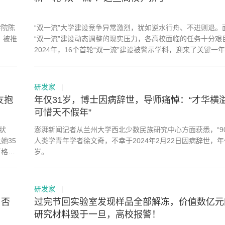
学院陈
“双一流”大学建设竞争异常激烈，犹如逆水行舟、不进则退。
，被推
“双一流”建设动态调整的现实压力，各高校面临的任务十分艰
2024年，16个首轮“双一流”建设被警示学科，迎来了关键一
关高校频频发力学科建设，以期成功“保级”。
研发家
|
友抱
年仅31岁，博士因病辞世，导师痛悼：“才华横
可惜天不假年”
状
澎湃新闻记者从兰州大学西北少数民族研究中心方面获悉，“90
她35
人类学青年学者徐文奇，不幸于2024年2月22日因病辞世，年
岁。
目刊登了
研发家
|
，否
过完节回实验室发现样品全部解冻，价值数亿元
研究材料毁于一旦，高校报警！