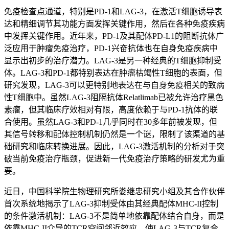
免疫检查点通道，特别是PD-1和LAG-3，在激活T细胞诱导表
达和精细调节其功能方面发挥关键作用，然后在各种免疫疾病
中发挥关键作用。近年来，PD-1及其配体PD-L1的阻断抗体广
泛应用于肿瘤免疫治疗，PD-1兴奋抗体也在自身免疫疾病中
显示出初步的治疗潜力。LAG-3是另一种经典的T细胞抑制受
体。LAG-3和PD-1都特别表达在肿瘤枯竭性T细胞的表面，但
研究发现，LAG-3可以更特别地表达在与自身免疫相关的致病
性T细胞中。虽然LAG-3阻隔抗体Relatlimab已被允许治疗黑色
素瘤，但其临床疗效相对有限，高度依赖于与PD-1抗体的联
合使用。虽然LAG-3和PD-1几乎同时在30多年前被发现，但
其信号转移和配体控制机制仍然是一个谜，限制了该渠道的基
础研究和临床转换进展。因此，LAG-3激活机制的分析对于突
破当前免疫治疗瓶颈，促进新一代免疫治疗策略的研发尤为重
要。
近日，中国科学院生物理研究所娄继忠研究小组及其合作伙伴
首次系统地揭示了LAG-3抑制受体由其经典配体MHC-II控制
的条件激活机制：LAG-3不是简单地依靠配体结合自身，而是
依靠MHC-II介导的TCR空间邻近效应，使LAG-3与TCR复合