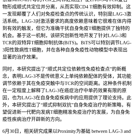
物形成顺式共定位并分离，从而实现CD4 T细胞有效抑制。这
一发现颠覆了人们对免疫检查点的传统认识，特别是LAG-3激
活系统。LAG-3对激活要求的高度依赖意味着它很难在体内得
到有效的触发，但它为准确干扰自身免疫T细胞提供了独特的
机会。基于这一机制，该研究创新性地开发了针对LAG-3和
TCR的双特异T细胞抑制抗体(BiTS)。BiTS可以特别调节LAG-
3阳性致病性T细胞，并在各种自身免疫性动物模型中表现出
显著的治疗效果。
同时，本研究提出了“顺式共定位依赖性免疫检查点”的新概
念，表明LAG-3不是传统意义上单纯依赖配体的受体，其功能
调节依赖于其在免疫突触中与TCR的空间距离。这种条件机制
在一定程度上解释了LAG-3在癌症治疗中单药效果有限的原
因，也为LAG-3在自身免疫疾病中的应用提供了理论支持。此
外，本研究提出了“顺式抑制双抗”自身免疫治疗的新策略，有
望促进新一代靶向发病T细胞精准免疫治疗的发展，为自身免
疫性疾病治疗开辟新的方向。
6月30日，相关研究成果以Proximity为基础 between LAG-3 and