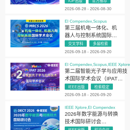
IOP出版
官方推荐
光电子学与光学技术国
2026-08-28 - 2026-08-30
际研讨会（AIOT
EI Compendex,Scopus
2026）
第三届机电一体化、机
器人与控制系统国际学
术会议(MRCS 2026)
交叉学科
多届检索
2026-09-18 - 2026-09-20
EI Compendex,Scopus,IEEE Xplor
第二届智能光子学与应用技
术国际学术会议（IPAT
2026）
IEEE出版
检索稳定
2026-09-18 - 2026-09-20
IEEE Xplore,EI Compendex
2026年数字能源与转换
技术国际研讨会
（DECT 2026）
IEEE出版
前沿会议