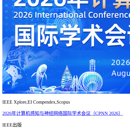
IEEE Xplore,EI Compendex,Scopus
2026年计算机感知与神经网络国际学术会议（CPNN 2026）
IEEE出版