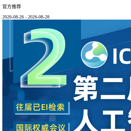
官方推荐
2026-08-26 - 2026-08-28