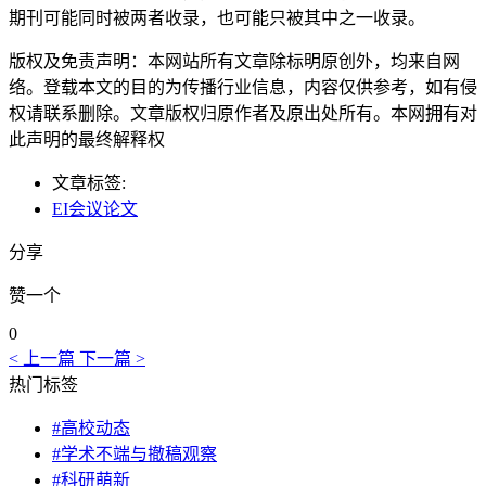
期刊可能同时被两者收录，也可能只被其中之一收录。
版权及免责声明：本网站所有文章除标明原创外，均来自网
络。登载本文的目的为传播行业信息，内容仅供参考，如有侵
权请联系删除。文章版权归原作者及原出处所有。本网拥有对
此声明的最终解释权
文章标签:
EI会议论文
分享
赞一个
0
< 上一篇
下一篇 >
热门标签
#高校动态
#学术不端与撤稿观察
#科研萌新