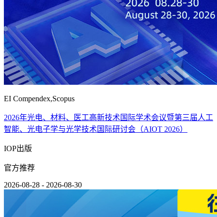
EI Compendex,Scopus
2026年光电、材料、医工高新技术国际学术会议暨第三届人工
智能、光电子学与光学技术国际研讨会（AIOT 2026）
IOP出版
官方推荐
2026-08-28 - 2026-08-30