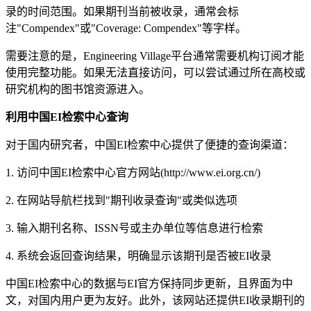
录的时间范围。如果期刊当前被收录，通常会标
注"Compendex"或"Coverage: Compendex"等字样。
需要注意的是，Engineering Village平台通常需要机构订阅才能
使用完整功能。如果无法直接访问，可以尝试通过所在高校或
研究机构的图书馆资源进入。
利用中国EI检索中心查询
对于国内研究者，中国EI检索中心提供了便捷的查询渠道：
1. 访问中国EI检索中心官方网站(http://www.ei.org.cn/)
2. 在网站导航栏找到"期刊收录查询"或类似选项
3. 输入期刊名称、ISSN号或主办单位等信息进行检索
4. 系统会返回查询结果，明确显示该期刊是否被EI收录
中国EI检索中心的数据与EI官方保持同步更新，且界面为中
文，对国内用户更为友好。此外，该网站还提供EI收录期刊的