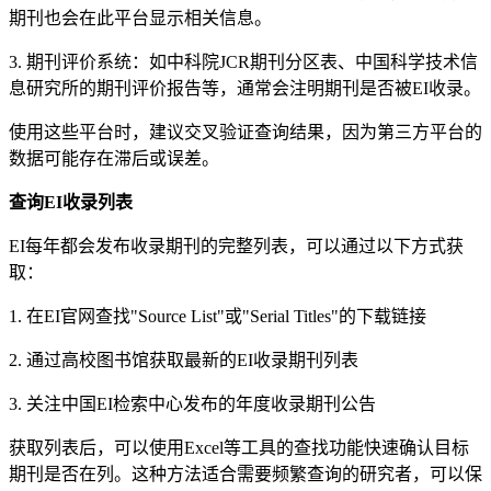
期刊也会在此平台显示相关信息。
3. 期刊评价系统：如中科院JCR期刊分区表、中国科学技术信
息研究所的期刊评价报告等，通常会注明期刊是否被EI收录。
使用这些平台时，建议交叉验证查询结果，因为第三方平台的
数据可能存在滞后或误差。
查询EI收录列表
EI每年都会发布收录期刊的完整列表，可以通过以下方式获
取：
1. 在EI官网查找"Source List"或"Serial Titles"的下载链接
2. 通过高校图书馆获取最新的EI收录期刊列表
3. 关注中国EI检索中心发布的年度收录期刊公告
获取列表后，可以使用Excel等工具的查找功能快速确认目标
期刊是否在列。这种方法适合需要频繁查询的研究者，可以保