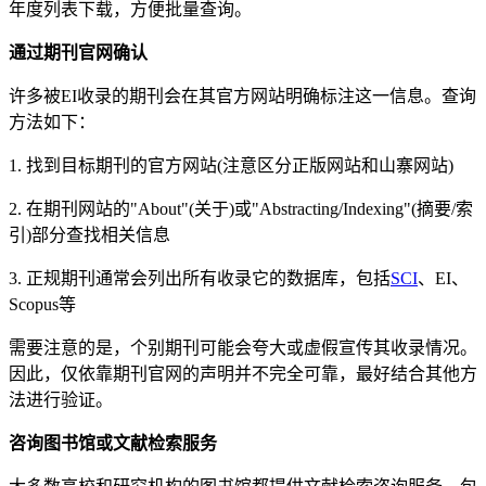
年度列表下载，方便批量查询。
通过期刊官网确认
许多被EI收录的期刊会在其官方网站明确标注这一信息。查询
方法如下：
1. 找到目标期刊的官方网站(注意区分正版网站和山寨网站)
2. 在期刊网站的"About"(关于)或"Abstracting/Indexing"(摘要/索
引)部分查找相关信息
3. 正规期刊通常会列出所有收录它的数据库，包括
SCI
、EI、
Scopus等
需要注意的是，个别期刊可能会夸大或虚假宣传其收录情况。
因此，仅依靠期刊官网的声明并不完全可靠，最好结合其他方
法进行验证。
咨询图书馆或文献检索服务