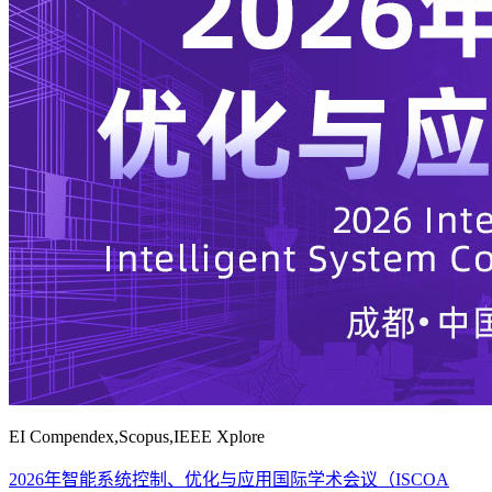
EI Compendex,Scopus,IEEE Xplore
2026年智能系统控制、优化与应用国际学术会议（ISCOA