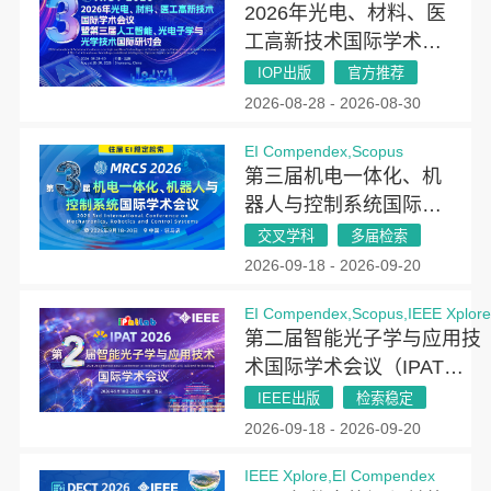
2026年光电、材料、医
工高新技术国际学术会
议暨第三届人工智能、
IOP出版
官方推荐
光电子学与光学技术国
2026-08-28 - 2026-08-30
际研讨会（AIOT
EI Compendex,Scopus
2026）
第三届机电一体化、机
器人与控制系统国际学
术会议(MRCS 2026)
交叉学科
多届检索
2026-09-18 - 2026-09-20
EI Compendex,Scopus,IEEE Xplor
第二届智能光子学与应用技
术国际学术会议（IPAT
2026）
IEEE出版
检索稳定
2026-09-18 - 2026-09-20
IEEE Xplore,EI Compendex