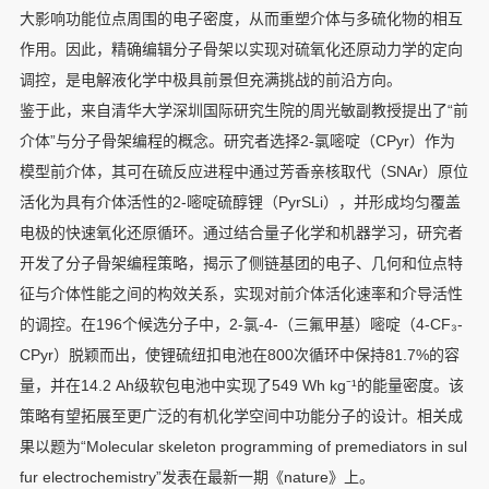
大影响功能位点周围的电子密度，从而重塑介体与多硫化物的相互
作用。因此，精确编辑分子骨架以实现对硫氧化还原动力学的定向
调控，是电解液化学中极具前景但充满挑战的前沿方向。
鉴于此，来自清华大学深圳国际研究生院的周光敏副教授提出了“前
介体”与分子骨架编程的概念。研究者选择2-氯嘧啶（CPyr）作为
模型前介体，其可在硫反应进程中通过芳香亲核取代（SNAr）原位
活化为具有介体活性的2-嘧啶硫醇锂（PyrSLi），并形成均匀覆盖
电极的快速氧化还原循环。通过结合量子化学和机器学习，研究者
开发了分子骨架编程策略，揭示了侧链基团的电子、几何和位点特
征与介体性能之间的构效关系，实现对前介体活化速率和介导活性
的调控。在196个候选分子中，2-氯-4-（三氟甲基）嘧啶（4-CF₃-
CPyr）脱颖而出，使锂硫纽扣电池在800次循环中保持81.7%的容
量，并在14.2 Ah级软包电池中实现了549 Wh kg⁻¹的能量密度。该
策略有望拓展至更广泛的有机化学空间中功能分子的设计。相关成
果以题为“Molecular skeleton programming of premediators in sul
fur electrochemistry”发表在最新一期《nature》上。