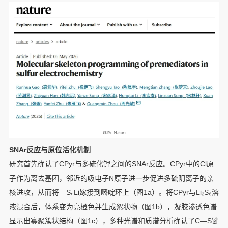
SNAr反应与原位活化机制
研究首先确认了CPyr与多硫化锂之间的SNAr反应。CPyr中的Cl原
子作为离去基团，邻近的吸电子N原子进一步促进多硫阴离子的亲
核进攻，从而将—SₙLi嫁接到嘧啶环上（图1a）。将CPyr与Li₂S₆溶
液混合后，体系变为亮橙色并生成絮状物（图1b），凝胶渗透色谱
显示出寡聚簇状结构（图1c），多种光谱和质谱分析确认了C—S键