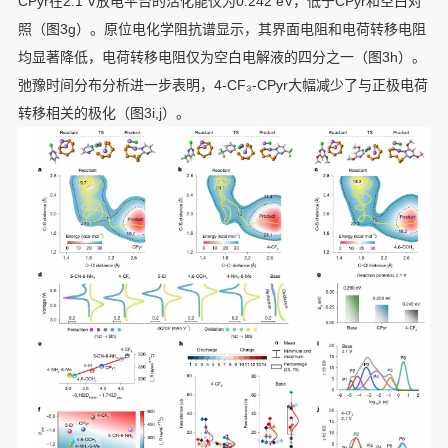
CPyr在2.1 V放电平台的活化能仅为0.242 eV，低于CPyr和空白对
照（图3g）。原位电化学阻抗谱显示，其界面电阻和电荷转移电阻
均显著降低，电荷转移电阻仅为空白电解液的四分之一（图3h）。
弛豫时间分布分析进一步表明，4-CF₃-CPyr大幅减少了与正极电荷
转移相关的极化（图3i,j）。