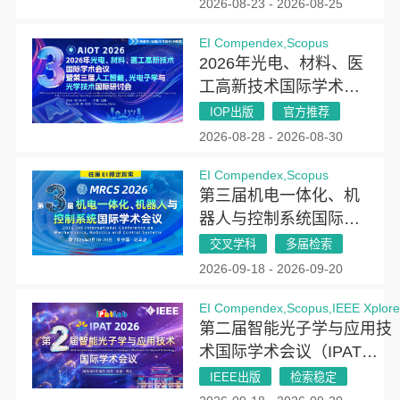
2026-08-23 - 2026-08-25
EI Compendex,Scopus
2026年光电、材料、医
工高新技术国际学术会
议暨第三届人工智能、
IOP出版
官方推荐
光电子学与光学技术国
2026-08-28 - 2026-08-30
际研讨会（AIOT
EI Compendex,Scopus
2026）
第三届机电一体化、机
器人与控制系统国际学
术会议(MRCS 2026)
交叉学科
多届检索
2026-09-18 - 2026-09-20
EI Compendex,Scopus,IEEE Xplor
第二届智能光子学与应用技
术国际学术会议（IPAT
2026）
IEEE出版
检索稳定