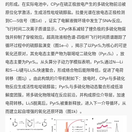
的形成。在实际电池中，CPyr在硫正极放电产生的多硫化物前沿被
原位化学激活，生成活性吡啶硫醇盐。拉曼光谱在放电态正极检测
到C—S信号（图1d），证实了电解液微环境中发生了SNAr反应。
飞行时间二次离子质谱显示，CPyr体系减轻了锂负极的多硫化物腐
蚀并抑制了穿梭效应。超高效液相色谱-四极杆飞行时间质谱跟踪了
循环过程中的硫醇盐演变（图1e–i），揭示了以PyrS₁为核心的可逆
氧化还原对，其充电态主要产物为联嘧啶二硫化物（Pyr₂S₂），放
电态主要为PyrS₁。从头算分子动力学模拟表明，PyrS₁通过N—Li
和S—Li键与Li₂S₄快速螯合，形成络合物后能隙降低，促进了电荷
转移（图1j）。由此构筑的介导机制如下：放电时，CPyr与多硫化
物反应生成活性吡啶硫醇盐；PyrS₁与多硫化物动态螯合形成低溶
解度团簇，将多硫化物限域在反应前沿，并构成原位介导层，加速
电荷转移。Li₂S脱离后，PyrS₁被重新释放，进入下一介导循环，从
而建立起自增强的氧化还原环路（图1k）。