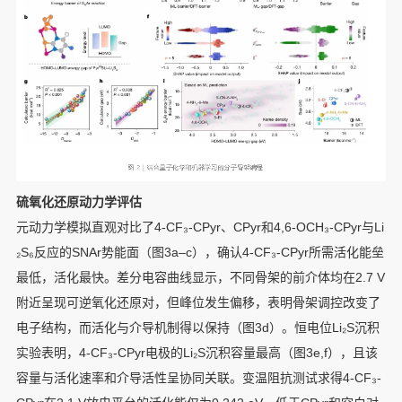
硫氧化还原动力学评估
元动力学模拟直观对比了4-CF₃-CPyr、CPyr和4,6-OCH₃-CPyr与Li
₂S₆反应的SNAr势能面（图3a–c），确认4-CF₃-CPyr所需活化能垒
最低，活化最快。差分电容曲线显示，不同骨架的前介体均在2.7 V
附近呈现可逆氧化还原对，但峰位发生偏移，表明骨架调控改变了
电子结构，而活化与介导机制得以保持（图3d）。恒电位Li₂S沉积
实验表明，4-CF₃-CPyr电极的Li₂S沉积容量最高（图3e,f），且该
容量与活化速率和介导活性呈协同关联。变温阻抗测试求得4-CF₃-