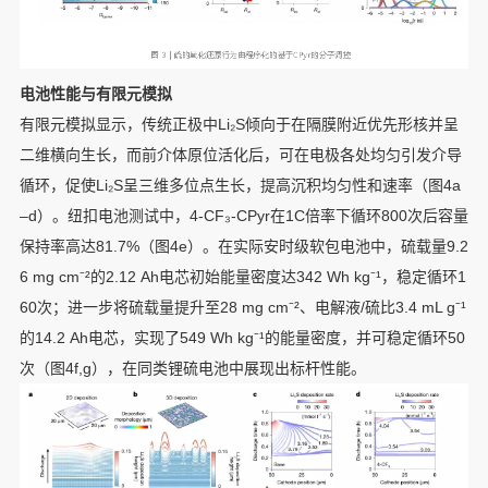
电池性能与有限元模拟
有限元模拟显示，传统正极中Li₂S倾向于在隔膜附近优先形核并呈
二维横向生长，而前介体原位活化后，可在电极各处均匀引发介导
循环，促使Li₂S呈三维多位点生长，提高沉积均匀性和速率（图4a
–d）。纽扣电池测试中，4-CF₃-CPyr在1C倍率下循环800次后容量
保持率高达81.7%（图4e）。在实际安时级软包电池中，硫载量9.2
6 mg cm⁻²的2.12 Ah电芯初始能量密度达342 Wh kg⁻¹，稳定循环1
60次；进一步将硫载量提升至28 mg cm⁻²、电解液/硫比3.4 mL g⁻¹
的14.2 Ah电芯，实现了549 Wh kg⁻¹的能量密度，并可稳定循环50
次（图4f,g），在同类锂硫电池中展现出标杆性能。