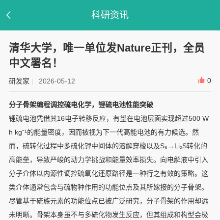
科研资讯
清华大学，唯一单位发Nature正刊，全员
中文署名！
0
研发家
|
2026-05-12
分子骨架编程调控硫电化学，锂硫电池性能突破
锂硫电池凭借其16电子转移反应，有望在电池层面实现超过500 W
h kg⁻¹的能量密度，因而被视为下一代高能电池的有力候选。然
而，硫转化过程中多硫化锂中间体的溶解穿梭以及S₈→Li₂S转化的
高能垒，导致严峻的动力学挑战和能量效率损失。向电解液中引入
分子介体以内源性调控硫氧化还原路径是一种行之有效的策略。这
类介体通常包含与硫物种作用的功能位点及其所嫁接的分子骨架。
尽管基于硫族元素的功能位点已被广泛研究，分子骨架的作用却远
未明晰。骨架本身虽不与多硫化物发生反应，但其组成和构型会极