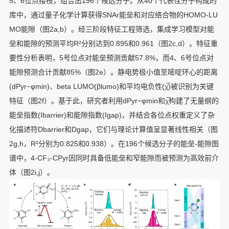
5、6位点接枝，组合出196个候选分子。从40个代表性分子构成的
库中，通过量子化学计算获得SNAr能垒和对应络合物的HOMO-LU
MO能隙（图2a,b）。经三阶段特征工程筛选，集成学习模型对能
垒和能隙的预测平均R²分别达到0.895和0.961（图2c,d）。特征重
要性分析表明，5号位点对能垒预测贡献57.8%，而4、6号位点对
能隙预测合计贡献85%（图2e）。静电势极小值至嘧啶环心的距离
(dPyr−φmin)、beta LUMO(βlumo)和平均电负性(χ̅)被识别为关键
特征（图2f）。基于此，研究者利用dPyr−φmin和χ̅构建了无量纲的
能垒指数(Ibarrier)和能隙指数(Igap)，并结合各位点权重定义了杂
化描述符Dbarrier和Dgap，它们与理论计算值呈显著线性相关（图
2g,h，R²分别为0.825和0.938）。在196个候选分子的能垒-能隙图
谱中，4-CF₃-CPyr因同时具备低能垒和窄能隙而被预测为高效前介
体（图2i,j）。