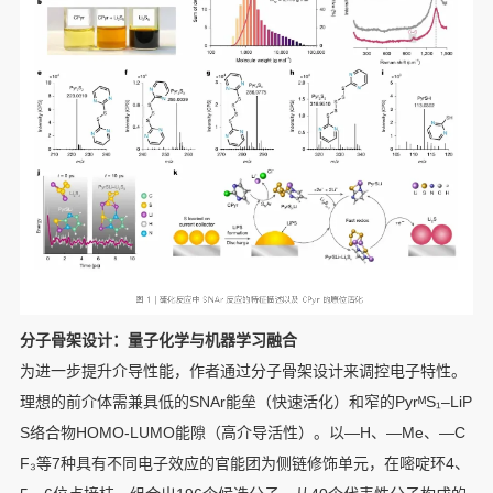
分子骨架设计：量子化学与机器学习融合
为进一步提升介导性能，作者通过分子骨架设计来调控电子特性。
理想的前介体需兼具低的SNAr能垒（快速活化）和窄的PyrᴹS₁–LiP
S络合物HOMO-LUMO能隙（高介导活性）。以—H、—Me、—C
F₃等7种具有不同电子效应的官能团为侧链修饰单元，在嘧啶环4、