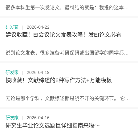
很多本科生第一次发论文，最纠结的就是：我投的这本刊，学校到底认不认？ 别瞎猜，也别盲目听信网上的“经验帖”。 最靠谱的办法，就藏在学校的文件里。
研发家
|
2026-04-22
建议收藏！EI会议论文发表攻略！发EI论文必看
说到论文发表，很多准备考研保研或出国留学的同学都会投入大量精力。 大家最熟悉的是期刊论文，但提到会议论文，不少同学就不太清楚了——它到底算什么水平？认可度高吗？ 今天就来彻底讲透会议论文，帮你打开论文发表的另一条通道。
研发家
|
2026-04-19
快收藏！文献综述的6种写作方法+万能模板
无论是哪个学科，文献综述都是绕不开的关键环节。 它承上启下，连接已有研究和自己的创新工作，写好了绝对是论文的加分项。 很多人卡就卡在不知道怎么“综”、怎么“述”。今天分享6种写作手法和可直接套用的模板，建议收藏。
研发家
|
2026-04-16
研究生毕业论文选题巨详细指南来啦～