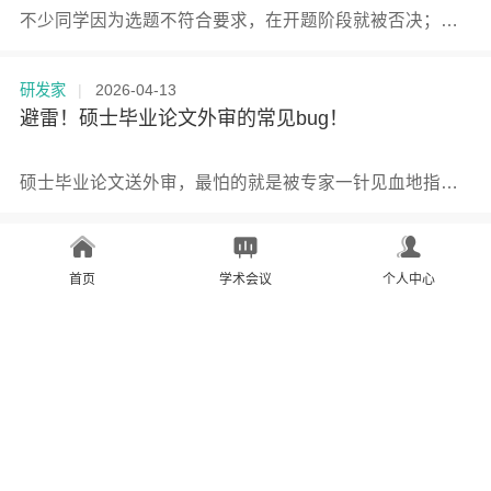
不少同学因为选题不符合要求，在开题阶段就被否决；还有人盲目追逐热点，结果越写越浅，难以深入。 一个真正优质的选题，需要同时满足创新性、学术性、重要性、科学性和可行性这五大原则。 本文将从这五个维度入手，拆解选题的核心要求和实用方法，帮助研究生避开常见雷区，走好论文写作的第一步。
研发家
|
2026-04-13
避雷！硕士毕业论文外审的常见bug！
硕士毕业论文送外审，最怕的就是被专家一针见血地指出各种“bug”。 结合多位评审老师的经验，下面这10个问题最容易踩雷，看看你有没有中招！
研发家
|
2026-04-11
首页
学术会议
个人中心
小白看过来！研究生毕业论文避雷指南，帮你少走
半年弯路
写毕业论文这件事，有人觉得比考研还折磨人，有人形容那是读研期间最崩溃的一段日子。 但你注意到没有？那些答辩现场被导师频频认可的学长学姐，真不是比你聪明多少，只不过比你更清楚哪里容易踩坑。 我把前辈们亲身踩过的雷、熬过的夜，全都给你挖出来了。不敢说看完你就能成为学术大神，但至少能让你少绕半年弯路。
研发家
|
2026-04-09
解答 | 硕士毕业论文开题报告通过后还能换题吗？