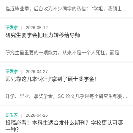
临近毕业季，后台收到不少同学的私信： “学姐，我硕士毕业想去高校当老师，图个寒暑假和稳定，到底有没有可能？是不是必须读博才行？” 这个问题确实让很多研究生深夜焦虑。谁不想要一份有假期、体面又稳定的工作呢？
研发家
|
2026-05-12
研究生要学会把压力转移给导师
研究生最重要的一项能力，从来不是一个人死扛，而是懂得把压力合理地转移出去。 那些真正把读研这盘棋下明白的人，早就知道一个秘密：导师不是用来害怕的，而是用来“利用”的。
研发家
|
2026-04-27
师兄靠这几本“水刊”拿到了硕士奖学金！
升学、毕业、拿奖学金，SCI论文几乎是每个研究生都要翻的一座山。 可不少人被“顶刊光环”牵着走，一篇文章反复冲击高分期刊，被拒三四次，大半年就这么耗没了，到头来连个保底的成果都没有。 讲真，发论文这件事，选对赛道往往比论文本身更重要。今天给大家推荐几本审稿快、录用率高、对新手特别友好的SCI期刊。 不求多高大上，只求能帮你顺利毕业，或者拿到那张梦寐以求的博士offer。
研发家
|
2026-04-26
投稿必看！本科生适合发什么期刊？学校更认可哪
一种？