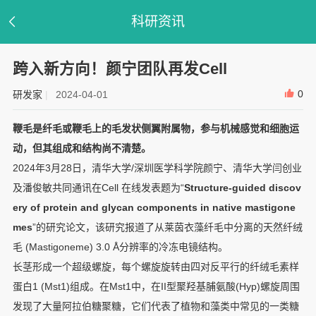
科研资讯
跨入新方向！颜宁团队再发Cell
0
研发家
|
2024-04-01
鞭毛是纤毛或鞭毛上的毛发状侧翼附属物，参与机械感觉和细胞运
动，但其组成和结构尚不清楚。
2024年3月28日，清华大学/深圳医学科学院颜宁、清华大学闫创业
及潘俊敏共同通讯在Cell 在线发表题为“
Structure-guided discov
ery of protein and glycan components in native mastigone
mes
”的研究论文，该研究报道了从莱茵衣藻纤毛中分离的天然纤绒
毛 (Mastigoneme) 3.0 Å分辨率的冷冻电镜结构。
长茎形成一个超级螺旋，每个螺旋旋转由四对反平行的纤绒毛素样
蛋白1 (Mst1)组成。在Mst1中，在II型聚羟基脯氨酸(Hyp)螺旋周围
发现了大量阿拉伯糖聚糖，它们代表了植物和藻类中常见的一类糖