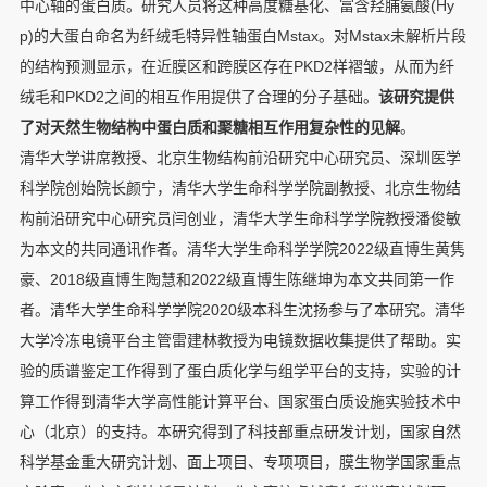
中心轴的蛋白质。研究人员将这种高度糖基化、富含羟脯氨酸(Hy
p)的大蛋白命名为纤绒毛特异性轴蛋白Mstax。对Mstax未解析片段
的结构预测显示，在近膜区和跨膜区存在PKD2样褶皱，从而为纤
绒毛和PKD2之间的相互作用提供了合理的分子基础。
该研究提供
了对天然生物结构中蛋白质和聚糖相互作用复杂性的见解
。
清华大学讲席教授、北京生物结构前沿研究中心研究员、深圳医学
科学院创始院长颜宁，清华大学生命科学学院副教授、北京生物结
构前沿研究中心研究员闫创业，清华大学生命科学学院教授潘俊敏
为本文的共同通讯作者。清华大学生命科学学院2022级直博生黄隽
豪、2018级直博生陶慧和2022级直博生陈继坤为本文共同第一作
者。清华大学生命科学学院2020级本科生沈扬参与了本研究。清华
大学冷冻电镜平台主管雷建林教授为电镜数据收集提供了帮助。实
验的质谱鉴定工作得到了蛋白质化学与组学平台的支持，实验的计
算工作得到清华大学高性能计算平台、国家蛋白质设施实验技术中
心（北京）的支持。本研究得到了科技部重点研发计划，国家自然
科学基金重大研究计划、面上项目、专项项目，膜生物学国家重点