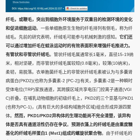
纤毛，或鞭毛，突出到细胞外环境服务于双重目的检测环境的变化
和促进细胞运动
。一些单细胞原生生物的纤毛排列有侧毛，称为纤
绒毛。先前的研究表明，纤绒毛可能参与机械刺激的感知。
它们还
可以通过增加纤毛在蛙泳运动时的有效表面积来增强纤毛推进力。
有管状和非管状纤绒毛
。管状纤绒毛属通常长1毫米，直径15-19纳
米，相对坚硬，而非管状纤绒毛属较短(0.8毫米)，较薄(10纳米)，
柔韧，易脱落。衣单胞菌纤毛上的非管状纤绒毛素被认为与多囊肾
病蛋白(PKD2)(也称为多囊素-2 [PC-2])有关，多囊素-2是一种瞬时
受体电位(TRP)家族通道，其跨膜区域共享电压门控离子通道(VGI
C)折叠。在哺乳动物细胞的初级纤毛上，PKD2的三个亚基与PKD1
(也称为PC-1)，(具有巨大的多结构域胞外区域)组合形成异源四聚
体。
然而，PKD1/PKD2异构体的生理功能尚不完全清楚，该异构
体是否具有通道活性仍存在争议
。
预测衣藻上的纤绒毛是由重度糖
基化的纤绒毛样蛋白1 (Mst1)组成的螺旋状聚合物
。由于纤绒毛的