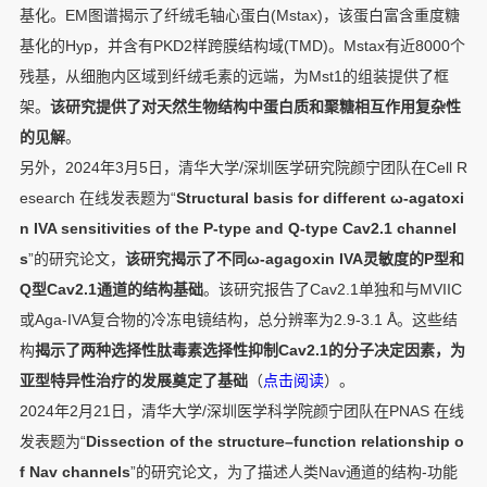
基化。EM图谱揭示了纤绒毛轴心蛋白(Mstax)，该蛋白富含重度糖
基化的Hyp，并含有PKD2样跨膜结构域(TMD)。Mstax有近8000个
残基，从细胞内区域到纤绒毛素的远端，为Mst1的组装提供了框
架。
该研究提供了对天然生物结构中蛋白质和聚糖相互作用复杂性
的见解
。
另外，2024年3月5日，清华大学/深圳医学研究院颜宁团队在Cell R
esearch 在线发表题为“
Structural basis for different ω-agatoxi
n IVA sensitivities of the P-type and Q-type Cav2.1 channel
s
”的研究论文，
该研究揭示了不同ω-agagoxin IVA灵敏度的P型和
Q型Cav2.1通道的结构基础
。该研究报告了Cav2.1单独和与MVIIC
或Aga-IVA复合物的冷冻电镜结构，总分辨率为2.9-3.1 Å。这些结
构
揭示了两种选择性肽毒素选择性抑制Cav2.1的分子决定因素，为
亚型特异性治疗的发展奠定了基础
（
点击阅读
）。
2024年2月21日，清华大学/深圳医学科学院颜宁团队在PNAS 在线
发表题为“
Dissection of the structure–function relationship o
f Nav channels
”的研究论文，为了描述人类Nav通道的结构-功能