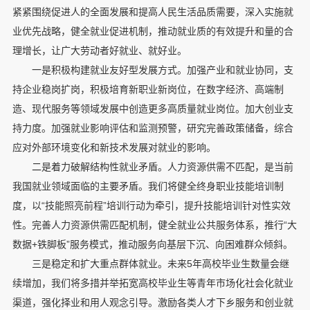
紧紧围绕促进人的全面发展和提高人民生活品质需要，深入实施就
业优先战略，健全就业促进机制，推动就业质的有效提升和量的合
理增长，让广大劳动者好就业、就好业。
一是积极构建就业友好型发展方式。加强产业和就业协同，支
持企业稳岗扩岗，积极培育新职业新岗位，在数字经济、高端制
造、现代服务等领域发展中创造更多高质量就业岗位。加大创业支
持力度。加强就业影响评估和监测预警，研究完善政策储备，综合
应对外部环境变化和新技术发展对就业的影响。
二是着力破解结构性就业矛盾。人力资源供需不匹配，是当前
我国就业领域面临的主要矛盾。我们将健全终身职业技能培训制
度，以“技能照亮前程”培训行动为牵引，提升技能培训针对性实效
性。完善人力资源供需匹配机制，健全就业公共服务体系，推行“大
数据+铁脚板”服务模式，推动服务向基层下沉、向困难群众倾斜。
三是稳定和扩大重点群体就业。未来5年高校毕业生数量会继
续增加，我们将多措并举拓宽高校毕业生等青年市场化社会化就业
渠道，强化择业和用人观念引导。激励各类人才下乡服务和创业就