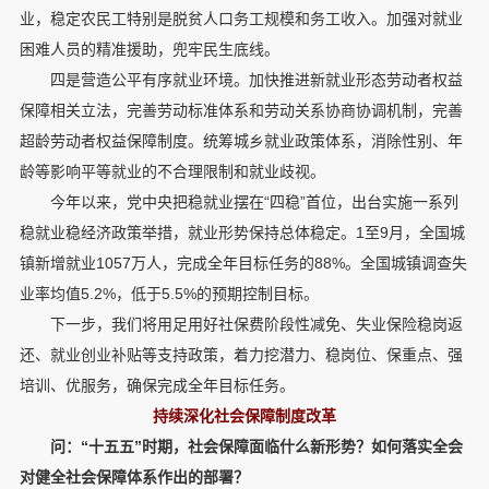
业，稳定农民工特别是脱贫人口务工规模和务工收入。加强对就业
困难人员的精准援助，兜牢民生底线。
四是营造公平有序就业环境。加快推进新就业形态劳动者权益
保障相关立法，完善劳动标准体系和劳动关系协商协调机制，完善
超龄劳动者权益保障制度。统筹城乡就业政策体系，消除性别、年
龄等影响平等就业的不合理限制和就业歧视。
今年以来，党中央把稳就业摆在“四稳”首位，出台实施一系列
稳就业稳经济政策举措，就业形势保持总体稳定。1至9月，全国城
镇新增就业1057万人，完成全年目标任务的88%。全国城镇调查失
业率均值5.2%，低于5.5%的预期控制目标。
下一步，我们将用足用好社保费阶段性减免、失业保险稳岗返
还、就业创业补贴等支持政策，着力挖潜力、稳岗位、保重点、强
培训、优服务，确保完成全年目标任务。
持续深化社会保障制度改革
问：“十五五”时期，社会保障面临什么新形势？如何落实全会
对健全社会保障体系作出的部署？