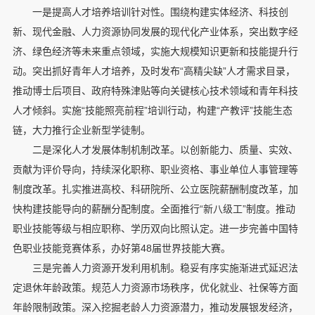
一是提高人才培养培训针对性。围绕构建实体经济、科技创
新、现代金融、人力资源协同发展的现代化产业体系，突出数字经
济、绿色经济等未来重点领域，实施大规模知识更新和技能提升行
动。突出抓好青年人才培养，及时发布“高精尖缺”人才需求目录，
推动博士后项目、政府特殊津贴等向关键核心技术领域和青年科技
人才倾斜。实施“技能照亮前程”培训行动，构建“产教评”技能生态
链，大力推行企业新型学徒制。
二是深化人才发展体制机制改革。以创新能力、质量、实效、
贡献为评价导向，持续深化职称、职业资格、事业单位人事管理等
制度改革。扎实推进高校、科研院所、公立医院薪酬制度改革，加
快构建技能导向的薪酬分配制度。全面推行“新八级工”制度。推动
职业技能等级与相应职称、学历双向比照认定。进一步完善中国特
色职业技能竞赛体系，办好第48届世界技能大赛。
三是完善人力资源开发利用机制。稳妥有序实施渐进式延迟法
定退休年龄政策。规范人力资源市场秩序，优化就业、社保等方面
年龄限制政策。深入挖掘老龄人力资源潜力，推动发展银发经济，