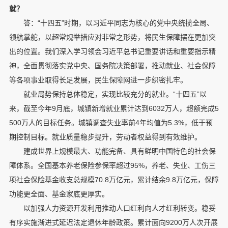
就？
答：“十四五”时期，以习近平同志为核心的党中央统揽全局、
领航掌舵，以超常规举措应对非常之形势，将民生保障摆在更加突
出的位置。我们深入学习领会习近平总书记重要讲话和重要指示精
神，全面贯彻落实党中央、国务院决策部署，推动就业、社会保障
等各项事业取得长足发展，民生保障网进一步织密扎牢。
就业局势保持总体稳定，实现比较充分的就业。“十四五”以
来，截至今年9月底，城镇新增就业累计达到6032万人，超额完成5
500万人的目标任务。城镇调查失业率前4年均值为5.3%，低于预
期控制目标。就业质量稳步提升，劳动者权益得到有效维护。
建成世界上规模最大、功能完备、具有鲜明中国特色的社会保
障体系。全国基本养老保险参保率超过95%，养老、失业、工伤三
项社会保险基金收支总规模70.8万亿元，累计结余9.8万亿元，保障
功能更全面、基金家底更厚实。
以加强人力资源开发利用推动人口红利向人才红利转变。稳妥
有序实施渐进式延迟法定退休年龄政策。累计面向9200万人次开展