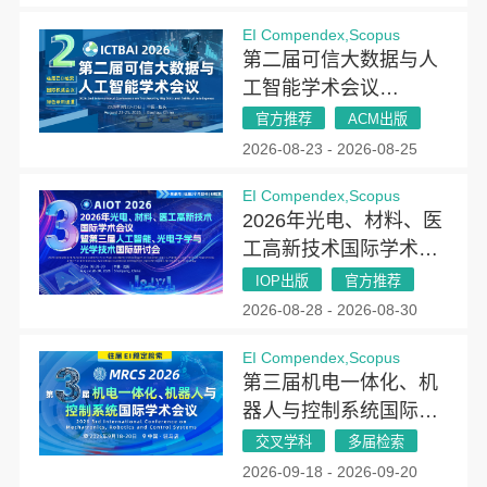
EI Compendex,Scopus
第二届可信大数据与人
工智能学术会议
(ICTBAI 2026)
官方推荐
ACM出版
2026-08-23 - 2026-08-25
EI Compendex,Scopus
2026年光电、材料、医
工高新技术国际学术会
议暨第三届人工智能、
IOP出版
官方推荐
光电子学与光学技术国
2026-08-28 - 2026-08-30
际研讨会（AIOT
EI Compendex,Scopus
2026）
第三届机电一体化、机
器人与控制系统国际学
术会议(MRCS 2026)
交叉学科
多届检索
2026-09-18 - 2026-09-20