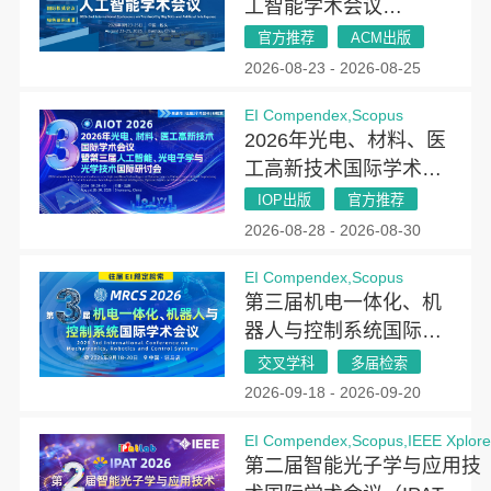
工智能学术会议
(ICTBAI 2026)
官方推荐
ACM出版
2026-08-23 - 2026-08-25
EI Compendex,Scopus
2026年光电、材料、医
工高新技术国际学术会
议暨第三届人工智能、
IOP出版
官方推荐
光电子学与光学技术国
2026-08-28 - 2026-08-30
际研讨会（AIOT
EI Compendex,Scopus
2026）
第三届机电一体化、机
器人与控制系统国际学
术会议(MRCS 2026)
交叉学科
多届检索
2026-09-18 - 2026-09-20
EI Compendex,Scopus,IEEE Xplor
第二届智能光子学与应用技