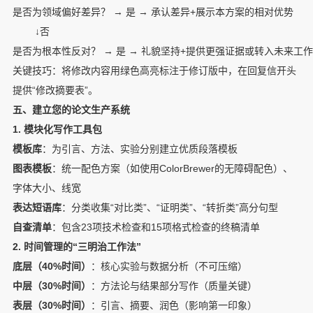
是否为领域偏好差异？ → 是 → 承认差异+展示本方案的相对优势

        ↓否

是否为根本性反对？ → 是 → 礼貌坚持+提供更强证据或转入未来工作
关键技巧：将修改内容用绿色高亮标注于修订版中，在回复信开头
提供“修改摘要表”。
五、建立您的论文生产系统
1. 模块化写作工具包
模板库
：为引言、方法、实验分别建立优质段落模板
图表模板
：统一配色方案（如使用ColorBrewer的无障碍配色）、
字体大小、线宽
表达短语库
：分类收集“对比类”、“证明类”、“转折类”高分句型
自查清单
：包含23项技术检查和15项格式检查的终稿清单
2. 时间管理的“三明治工作法”
底层（40%时间）
：核心实验与数据分析（不可压缩）
中层（30%时间）
：方法论与结果部分写作（质量关键）
表层（30%时间）
：引言、摘要、润色（影响第一印象）