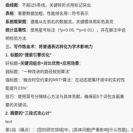
曲线图
：不超过5条线，关键转折点用标记突出
表格
：重要数据加粗，性能排名用↑↓符号表示
系统框架图
：遵循从左到右的数据流，关键模块用彩色高亮
统计显著性
：使用星号标注（*p<0.05, **p<0.01），并在脚注中说
明检验方法
三、写作炼金术：将普通表达转化为学术影响力
1. 标题的“搜索引擎优化”
好标题=
关键词组合+对比优势+应用场景
：
弱标题：“一种改进的路径规划算法”
强标题：“融合时空约束的RRT*算法：在动态密集环境中的实时性
能提升23%”
技巧：使用冒号分隔核心方法与具体贡献，确保前5个词包含最重
要的关键词。
2. 摘要的“三段式攻心计”
text
第1段（痛点）：[您的研究领域]中，[具体问题]严重影响[什么性能]，现