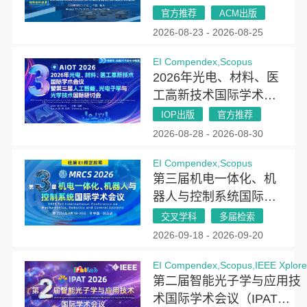
(ICTBAI 2026)
官方推荐
ACM出版
2026-08-23 - 2026-08-25
EI Compendex,Scopus
2026年光电、材料、医
工高新技术国际学术会
议暨第三届人工智能、
IOP出版
官方推荐
光电子学与光学技术国
2026-08-28 - 2026-08-30
际研讨会（AIOT
EI Compendex,Scopus
2026）
第三届机电一体化、机
器人与控制系统国际学
术会议(MRCS 2026)
交叉学科
多届检索
2026-09-18 - 2026-09-20
EI Compendex,Scopus,IEEE Xplor
第二届智能光子学与应用技
术国际学术会议（IPAT