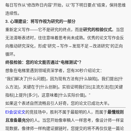
每日写作从“修改昨日内容”开始，以“写下明日要点”结束，保持思维
连续性。
3. 心理建设：将写作视为研究的一部分
重新定义写作——它不是研究的终点，而是
研究的检验仪式
。当您
无法清晰表述时，往往意味着思考尚未成熟。优秀的论文写作会反
向推动研究深化，形成“研究→写作→发现不足→改进研究”的正向
循环。
终极检验：您的论文能否通过“电梯测试”？
想象在电梯里遇到领域资深学者，您有30秒介绍论文：
“我们解决了[什么问题]，因为现有方法有[什么缺陷]。我们提出[什
么方法]，关键在于[什么创新]。实验证明我们比[主流方法]在[关键
指标]上提升[多少]，这意味着[什么实际价值]。”
如果这个表述自然流畅且引人好奇，您的论文已成功大半。
EI会议论文
的竞技场中，胜利不属于最聪明的人，而属于
最懂规则
且准备最充分
的人。当您开始像审稿人一样思考，像设计师一样呈
现数据，像律师一样构建证据链时，您提交的将不再仅仅是一篇论