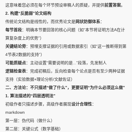
这意味着您必须在每个环节预设审稿人的质疑，并提供
前置答案
。
2. 构建“反脆弱”论文结构
传统论文结构是线性的，而优秀论文是
网状防御体系
：
每节首段
：明确本节要回答的核心问题（如“本节将证明方法A在计
算复杂度上的优势”）
关键结论旁
：预埋支撑证据的引用或数据索引（如“这一推断得到第
4节表2数据的支持”）
可能质疑点
：主动设置“需要说明的是...”段落，先发制人
逻辑检查表
：完成初稿后，反向检查每个论点是否有至少两种证据
支持（实验数据+理论分析/文献佐证）
二、方法论：不只描述“做了什么”，更要证明“为什么必须这么做”
1. 算法描述的“四层透明法”
初级作者只描述步骤，高级作者展现
设计合理性
：
markdown
第一层：伪代码（做什么）

第二层：关键公式（数学基础）
