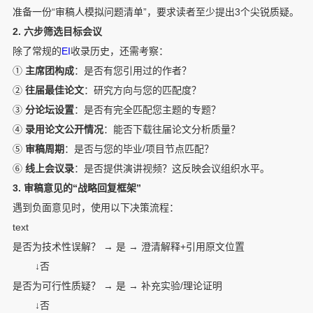
准备一份“审稿人模拟问题清单”，要求读者至少提出3个尖锐质疑。
2. 六步筛选目标会议
除了常规的
EI
收录历史，还需考察：
①
主席团构成
：是否有您引用过的作者？
②
往届最佳论文
：研究方向与您的匹配度？
③
分论坛设置
：是否有完全匹配您主题的专题？
④
录用论文公开情况
：能否下载往届论文分析质量？
⑤
审稿周期
：是否与您的毕业/项目节点匹配？
⑥
线上会议录
：是否提供演讲视频？这反映会议组织水平。
3. 审稿意见的“战略回复框架”
遇到负面意见时，使用以下决策流程：
text
是否为技术性误解？ → 是 → 澄清解释+引用原文位置

        ↓否

是否为可行性质疑？ → 是 → 补充实验/理论证明

        ↓否
