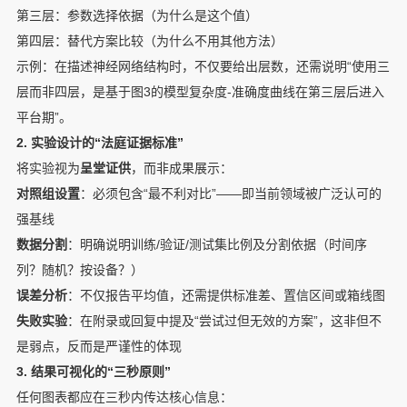
第三层：参数选择依据（为什么是这个值）

第四层：替代方案比较（为什么不用其他方法）
示例：在描述神经网络结构时，不仅要给出层数，还需说明“使用三
层而非四层，是基于图3的模型复杂度-准确度曲线在第三层后进入
平台期”。
2. 实验设计的“法庭证据标准”
将实验视为
呈堂证供
，而非成果展示：
对照组设置
：必须包含“最不利对比”——即当前领域被广泛认可的
强基线
数据分割
：明确说明训练/验证/测试集比例及分割依据（时间序
列？随机？按设备？）
误差分析
：不仅报告平均值，还需提供标准差、置信区间或箱线图
失败实验
：在附录或回复中提及“尝试过但无效的方案”，这非但不
是弱点，反而是严谨性的体现
3. 结果可视化的“三秒原则”
任何图表都应在三秒内传达核心信息：