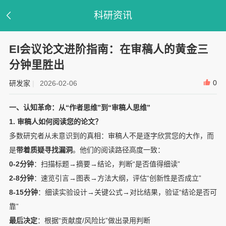
科研资讯
EI会议论文进阶指南：在审稿人的黄金三
分钟里胜出
0
研发家
|
2026-02-06
一、认知革命：从“作者思维”到“审稿人思维”
1. 审稿人如何阅读您的论文？
多数研究者从未意识到的真相：审稿人不是逐字欣赏您的大作，而
是
带着质疑寻找漏洞
。他们的阅读路径高度一致：
0-2分钟
：扫描标题→摘要→结论，判断“是否值得细读”
2-8分钟
：速览引言→图表→方法大纲，评估“创新性是否成立”
8-15分钟
：细读实验设计→关键公式→对比结果，验证“结论是否可
靠”
最后决定
：根据“贡献度/风险比”做出录用判断