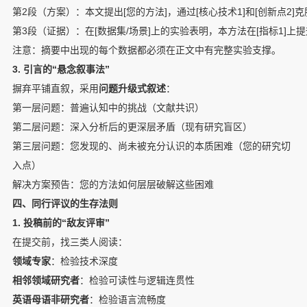
第2段（方案）：本文提出[您的方法]，通过[核心技术1]和[创新点2]克
第3段（证据）：在[数据集/场景]上的实验表明，本方法在[指标1]上提升X
注意：摘要中出现的每个数据都必须在正文中有完整实验支撑。
3. 引言的“悬念叙事法”
摒弃平铺直叙，采用
问题升级式叙述
：
第一层问题：普遍认知中的挑战（文献共识）
第二层问题：深入分析后的更深层矛盾（现有研究盲区）
第三层问题：您发现的、尚未被充分认识的本质困难（您的研究切
入点）
解决方案预告：您的方法如何层层破解这些困难
四、同行评议的生存法则
1. 投稿前的“敌友评审”
在提交前，找三类人阅读：
领域专家
：检验技术深度
相邻领域研究者
：检验可读性与逻辑连贯性
英语母语非研究者
：检验语言流畅度